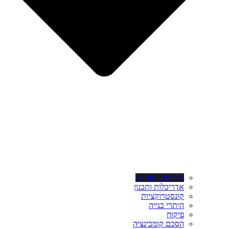
ליווי מא’ ועד ת’
אדריכלות ותכנון
קונסטרוקציות
היתרי בנייה
פיקוח
הסכם קומבינציה