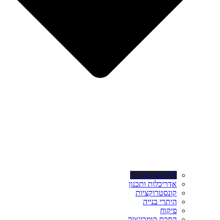
ליווי מא’ ועד ת’
אדריכלות ותכנון
קונסטרוקציות
היתרי בנייה
פיקוח
הסכם קומבינציה