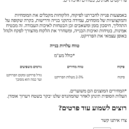
פרויקטים אמינים, בטוחים ואיכותיים.
באמצעות פנייה לחברתנו לפיקוח, הלקוחות מקבלים את המומחיות
והמקצועיות של מומחים, עמידה בתקני בנייה ודרישות, בקרה שקופה על
התהליך, חיסכון בזמן ומשאבים וכן הבטחות לאיכות העבודה. זה מבטיח
אמינות, בטיחות ואיכות הבנייה, ומשחרר את הלקוח מהצורך לפקח ולנהל
באופן עצמאי את הפרויקט.
טווח עלויות בנייה
*כולל מע"מ
פיקוח
טווח מחירים
גורמים משפיעים
גודל פרויקט ומקום הפרויקט
פיקוח
2-5% מעלות הפרויקט
ועד כמה הוא מסובך
*המחירים המוצגים הם משוערים.
העלות הסופית תינתן לאחר שהמהנדס שלנו יבקר בשטח ויערוך אומדן.
רוצים לשמוע עוד פרטים?
צרו איתנו קשר