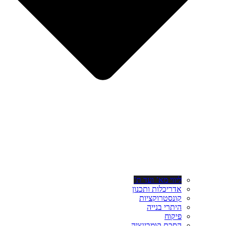
ליווי מא’ ועד ת’
אדריכלות ותכנון
קונסטרוקציות
היתרי בנייה
פיקוח
הסכם קומבינציה