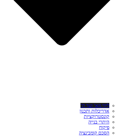
ליווי מא’ ועד ת’
אדריכלות ותכנון
קונסטרוקציות
היתרי בנייה
פיקוח
הסכם קומבינציה