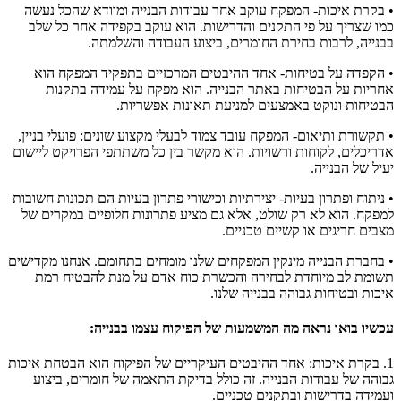
• בקרת איכות- המפקח עוקב אחר עבודות הבנייה ומוודא שהכל נעשה
כמו שצריך על פי התקנים והדרישות. הוא עוקב בקפידה אחר כל שלב
בבנייה, לרבות בחירת החומרים, ביצוע העבודה והשלמתה.
• הקפדה על בטיחות- אחד ההיבטים המרכזיים בתפקיד המפקח הוא
אחריות על הבטיחות באתר הבנייה. הוא מפקח על עמידה בתקנות
הבטיחות ונוקט באמצעים למניעת תאונות אפשריות.
• תקשורת ותיאום- המפקח עובד צמוד לבעלי מקצוע שונים: פועלי בניין,
אדריכלים, לקוחות ורשויות. הוא מקשר בין כל משתתפי הפרויקט ליישום
יעיל של הבנייה.
• ניתוח ופתרון בעיות- יצירתיות וכישורי פתרון בעיות הם תכונות חשובות
למפקח. הוא לא רק שולט, אלא גם מציע פתרונות חלופיים במקרים של
מצבים חריגים או קשיים טכניים.
• בחברת הבנייה מינקין המפקחים שלנו מומחים בתחומם. אנחנו מקדישים
תשומת לב מיוחדת לבחירה והכשרת כוח אדם על מנת להבטיח רמת
איכות ובטיחות גבוהה בבנייה שלנו.
עכשיו בואו נראה מה המשמעות של הפיקוח עצמו בבנייה:
1. בקרת איכות: אחד ההיבטים העיקריים של הפיקוח הוא הבטחת איכות
גבוהה של עבודות הבנייה. זה כולל בדיקת התאמה של חומרים, ביצוע
ועמידה בדרישות ובתקנים טכניים.